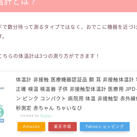
温計とは？
下で数分待って測るタイプではなく、おでこに機器を近づ
す。
こちらの体温計は3つの測り方ができます！
体温計 非接触 医療機器認証品 額 耳 非接触体温計 
正確 検温 検温器 子供 非接触型体温計 医療用 JPD-
ン ピンク コンパクト 病院用 体温 非接触型 赤外線
秒測定 赤ちゃん ちゃいなび
created by
Rinker
Amazon
楽天市場
Yahooショッピング