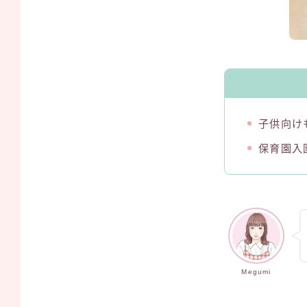
子供向け
保育園入
Megumi