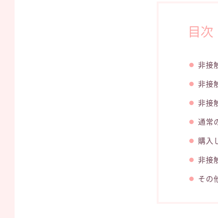
目次
非接
非接
非接
通常
購入
非接
その