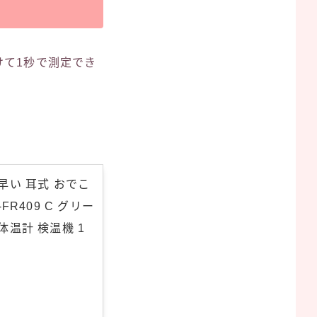
けて1秒で測定でき
早い 耳式 おでこ
FR409 C グリー
体温計 検温機 1