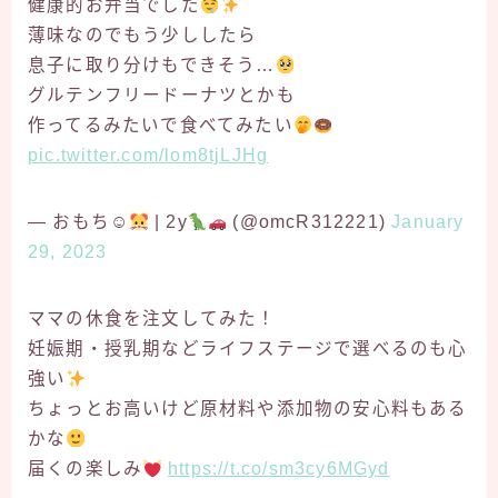
健康的お弁当でした
薄味なのでもう少ししたら
息子に取り分けもできそう…
グルテンフリードーナツとかも
作ってるみたいで食べてみたい
pic.twitter.com/lom8tjLJHg
— おもち☺︎
| 2y
(@omcR312221)
January
29, 2023
ママの休食を注文してみた！
妊娠期・授乳期などライフステージで選べるのも心
強い
ちょっとお高いけど原材料や添加物の安心料もある
かな
届くの楽しみ
https://t.co/sm3cy6MGyd