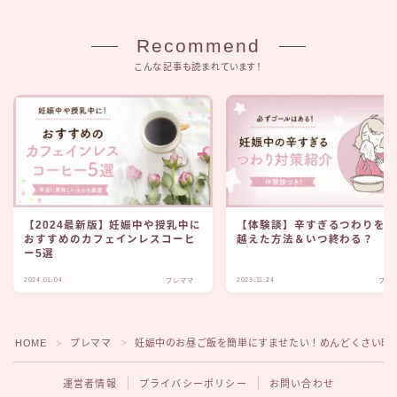
Recommend
こんな記事も読まれています！
【2024最新版】妊娠中や授乳中に
【体験談】辛すぎるつわりを
おすすめのカフェインレスコーヒ
越えた方法＆いつ終わる？
ー5選
2024.01.04
2023.11.24
プレママ
プレ
HOME
プレママ
妊娠中のお昼ご飯を簡単にすませたい！めんどくさい時
＞
＞
運営者情報
プライバシーポリシー
お問い合わせ