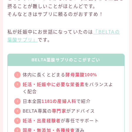
摂ることが難しいことがほとんどです。
そんなときはサプリに頼るのがおすすめ！
私が妊娠中にお世話になっていたのは
「BELTAの
葉酸サプリ」
です。
BELTA葉酸サプリのここがすごい
体内に長くとどまる
酵母葉酸100%
妊活・妊娠中に必要な栄養素
をバランスよ
く配合
日本全国
1181の産婦人科
で紹介
BELTA専属の
専門家
がアドバイス
妊活・出産経験者
が専任でサポート
国産・無添加・各種検査
済み