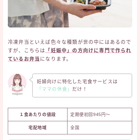
冷凍弁当といえば色々な種類が世の中にはあるので
すが、こちらは
「妊娠中」の方向けに専門で作られ
ているお弁当
になります。
妊婦向けに特化した宅食サービスは
「ママの休食」
だけ！
megumi
１食あたりの値段
定期便初回945円〜
宅配地域
全国