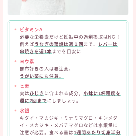
ビタミンA
必要な栄養素だけど妊娠中の過剰摂取はNG！
例えば
うなぎの蒲焼は週１回
まで、
レバーは
串焼きを週1本
までを目安に
ヨウ素
昆布好きの人は要注意。
うがい薬にも注意。
ヒ素
実は
ひじき
に含まれる成分。
小鉢に1杯程度を
週に2回まで
にしましょう。
水銀
キダイ・マカジキ・ミナミマグロ・キンメダ
イ・メカジキ・メバチマグロなどは水銀量に
注意が必要。食べる量は
1週間あたり切身半分