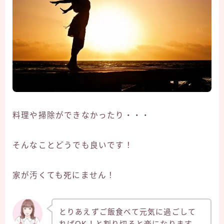
料理や掃除ができなかったり・・・
そんなことどうでも良いです！
家が汚くても死にません！
とりあえずご飯食べて元気に過ごして
【2023最新版】プレママ・ママ限定
全員無料でもらえるプレゼント
ればOK！と割り切ると楽になります