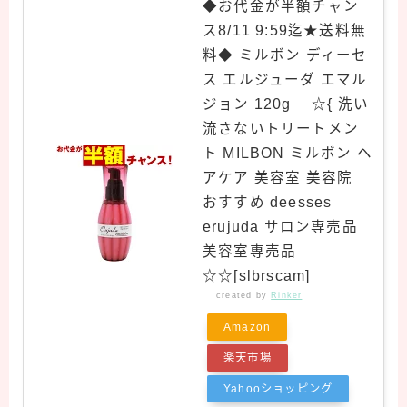
◆お代金が半額チャン
ス8/11 9:59迄★送料無
料◆ ミルボン ディーセ
ス エルジューダ エマル
ジョン 120g ☆{ 洗い
流さないトリートメン
ト MILBON ミルボン ヘ
アケア 美容室 美容院
おすすめ deesses
erujuda サロン専売品
美容室専売品
☆☆[slbrscam]
created by
Rinker
Amazon
楽天市場
【2023最新版】プレママ・ママ限定
Yahooショッピング
全員無料でもらえるプレゼント