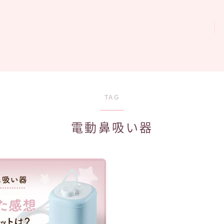
妊活
TAG
電動鼻吸い器
プレママ
出産レポ
育児グッズレビュー
0歳育児