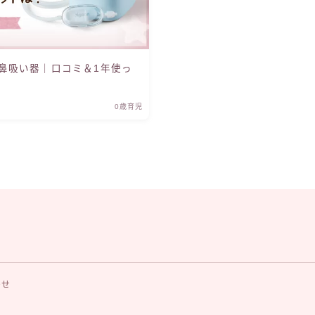
1〜3歳育児
鼻吸い器｜口コミ＆1年使っ
ワーママ・保育園
0歳育児
ママの美容
料理・家事
おでかけ
わせ